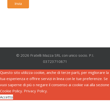
Invia
© 2026 Fratelli Mazza SRL con unico socio. P.I.
03723710871
Questo sito utilizza cookie, anche di terze parti, per migliorare la
tua esperienza e offrire servizi in linea con le tue preferenze. Se
vuoi saperne di più o negare il consenso ai cookie vai alla sezione
Cookie Policy.
Privacy Policy
.
Accetto